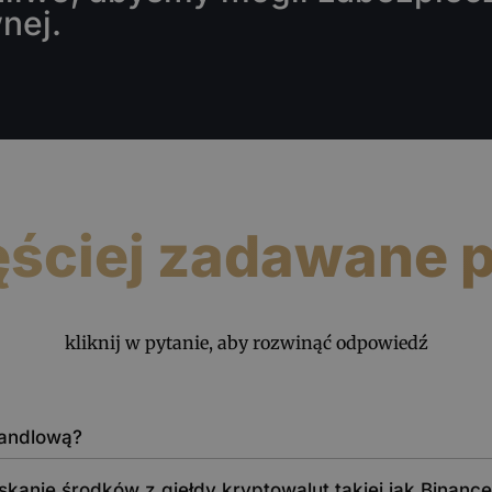
nej.
ęściej zadawane p
kliknij w pytanie, aby rozwinąć odpowiedź
handlową?
kanie środków z giełdy kryptowalut takiej jak Binanc