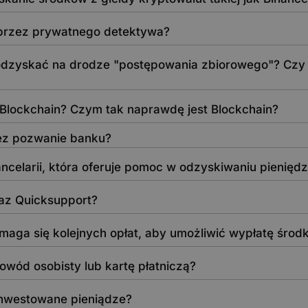
przez prywatnego detektywa?
odzyskać na drodze "postępowania zbiorowego"? Czy is
Blockchain? Czym tak naprawdę jest Blockchain?
ez pozwanie banku?
celarii, która oferuje pomoc w odzyskiwaniu pienięd
az Quicksupport?
domaga się kolejnych opłat, aby umożliwić wypłatę śro
dowód osobisty lub kartę płatniczą?
nwestowane pieniądze?