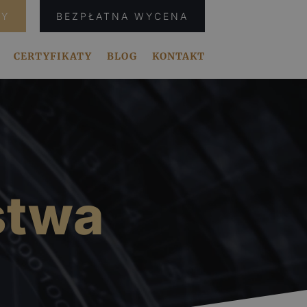
SY
BEZPŁATNA WYCENA
CERTYFIKATY
BLOG
KONTAKT
stwa