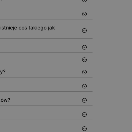
tnieje coś takiego jak
zy?
dków?