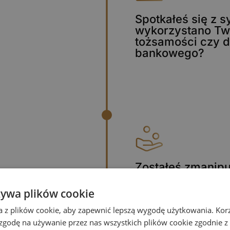
Spotkałeś się z s
wykorzystano Two
tożsamości czy d
bankowego?
Zostałeś zmanip
przekazałeś oszu
żywa plików cookie
a z plików cookie, aby zapewnić lepszą wygodę użytkowania. Korzy
 zgodę na używanie przez nas wszystkich plików cookie zgodnie 