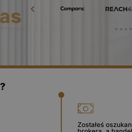
nas
o?
Zostałeś oszuka
brokera, a hande