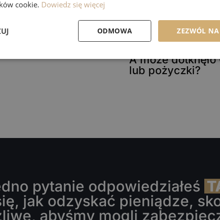
lików cookie.
Dowiedz się więcej
ZUJ
ODMOWA
ZEZWÓL NA
A może dotknęło 
lub pożyczki?
jedno pytanie odpowiedziałeś 
T
ię, jak odzyskać pieniądze, skon
żliwe, abyśmy mogli zabezpiecz