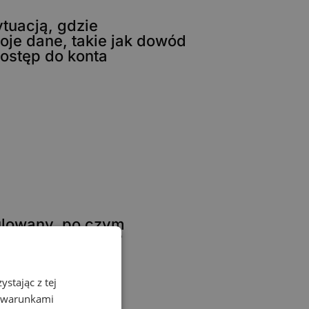
ytuacją, gdzie
je dane, takie jak dowód
ostęp do konta
ulowany, po czym
stowi pieniądze?
stając z tej
z warunkami