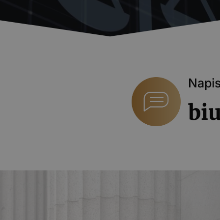
Napi
bi