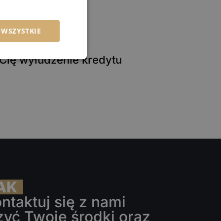
 WSZYSTKIE
Cię wyłudzenie kredytu
AK 
taktuj się z nami 
yć Twoje środki oraz 