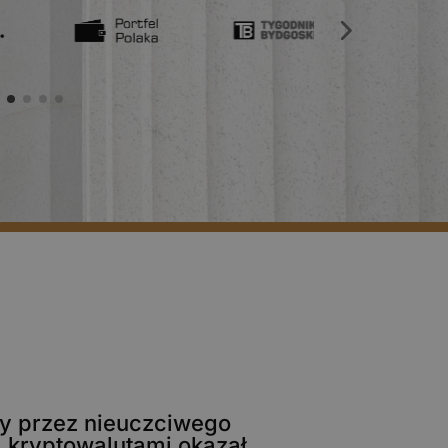
ny przez nieuczciwego
l kryptowalutami okazał