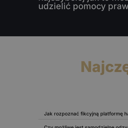
udzielić pomocy praw
Najcz
Jak rozpoznać fikcyjną platformę 
Czy możliwe jest samodzielne odzys