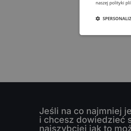
naszej polityki p
SPERSONALI
Jeśli na co najmniej 
i chcesz dowiedzieć s
najszybciej jak to mo