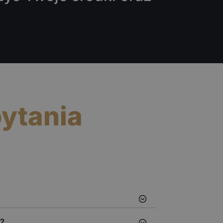
ytania
e?