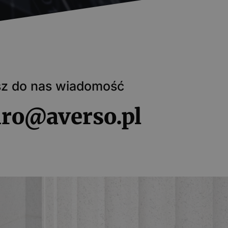
sz do nas wiadomość
uro@averso.pl