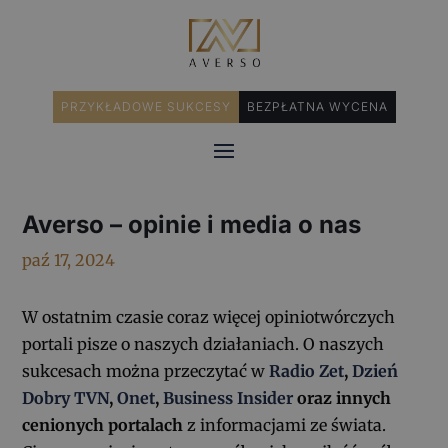
PRZYKŁADOWE SUKCESY
BEZPŁATNA WYCENA
Averso – opinie i media o nas
paź 17, 2024
W ostatnim czasie coraz więcej opiniotwórczych
portali pisze o naszych działaniach. O naszych
sukcesach można przeczytać w
Radio Zet
,
Dzień
Dobry TVN
,
Onet
,
Business Insider
oraz innych
cenionych portalach
z informacjami ze świata.