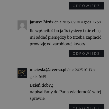
ODPOWIEDZ
Janusz Mróz
dnia 2025-09-01 o godz. 12:58
Ile wpłaciłeś bo ja 14 tysięcy i nie chcą
mi oddać pieniędzy bo trzeba zapłacić
prowizję od zarobionej kwoty.
ODPOWIEDZ
m.ciesla@averso.pl
dnia 2025-10-13 o
godz. 16:59
Dzień dobry,
napisaliśmy do Pana wiadomość w tej
sprawie.
ODPOWIEDZ