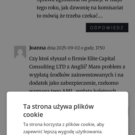
tego roku, jak dzwonię na komisariat
to mówią że trzeba czekać….
ODPOWIEDZ
Joanna
dnia 2025-09-02 o godz. 17:50
Czy ktoś słyszał o firmie Elite Capital
Consulting LTD z Anglii? Mam problem z
wypłatą środków zainwestowanych i na
dodatek jako zabezpieczenie, rzekomo
wymaga tego AML, wpłata kolejnych
środków na konto. Proszę o pomoc
Ta strona używa plików
ODPOWIEDZ
cookie
Ta strona korzysta z plików cookie, aby
zapewnić lepszą wygodę użytkowania.
Romek
dnia 2025-09-03 o godz. 17:54