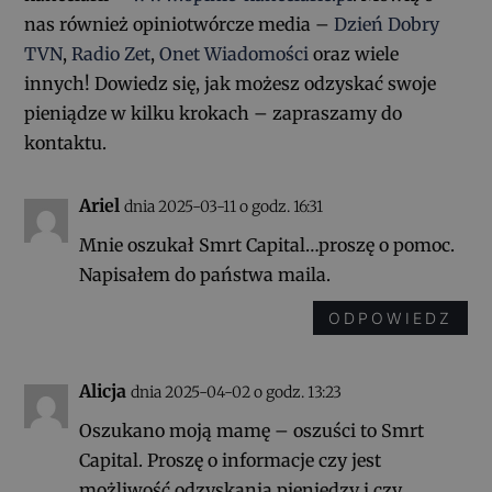
nas również opiniotwórcze media –
Dzień Dobry
TVN
,
Radio Zet
,
Onet Wiadomości
oraz wiele
innych! Dowiedz się, jak możesz odzyskać swoje
pieniądze w kilku krokach – zapraszamy do
kontaktu.
Ariel
dnia 2025-03-11 o godz. 16:31
Mnie oszukał Smrt Capital…proszę o pomoc.
Napisałem do państwa maila.
ODPOWIEDZ
Alicja
dnia 2025-04-02 o godz. 13:23
Oszukano moją mamę – oszuści to Smrt
Capital. Proszę o informacje czy jest
możliwość odzyskania pieniędzy i czy