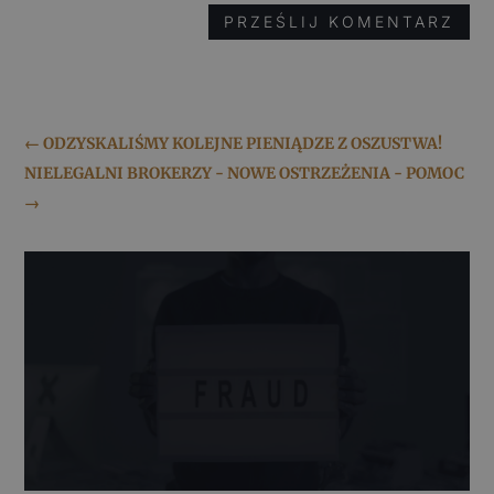
PRZEŚLIJ KOMENTARZ
←
ODZYSKALIŚMY KOLEJNE PIENIĄDZE Z OSZUSTWA!
NIELEGALNI BROKERZY - NOWE OSTRZEŻENIA - POMOC
→