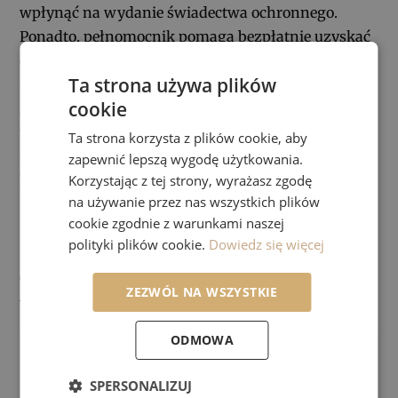
wpłynąć na wydanie świadectwa ochronnego.
Ponadto, pełnomocnik pomaga bezpłatnie uzyskać
dotacje z
unijnego programu SME FUND 2024
, aby
Ta strona używa plików
umożliwić rejestrację niższym
kosztem
. Jeśli jesteś
cookie
zainteresowany rejestracją swojego znaku
towarowego, wystarczy skontaktować się z
nasza
Ta strona korzysta z plików cookie, aby
firmą
telefonicznie, mailowo lub poprzez formularz
zapewnić lepszą wygodę użytkowania.
Korzystając z tej strony, wyrażasz zgodę
kontaktowy.
na używanie przez nas wszystkich plików
cookie zgodnie z warunkami naszej
Wyślij komentarz
polityki plików cookie.
Dowiedz się więcej
Twój adres e-mail nie zostanie opublikowany.
ZEZWÓL NA WSZYSTKIE
Wymagane pola są oznaczone
*
ODMOWA
SPERSONALIZUJ