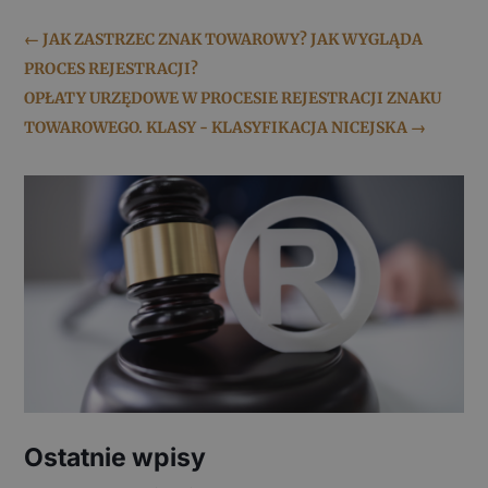
←
JAK ZASTRZEC ZNAK TOWAROWY? JAK WYGLĄDA
PROCES REJESTRACJI?
OPŁATY URZĘDOWE W PROCESIE REJESTRACJI ZNAKU
TOWAROWEGO. KLASY - KLASYFIKACJA NICEJSKA
→
Ostatnie wpisy