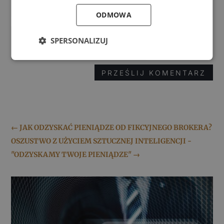
ODMOWA
SPERSONALIZUJ
PRZEŚLIJ KOMENTARZ
←
JAK ODZYSKAĆ PIENIĄDZE OD FIKCYJNEGO BROKERA?
OSZUSTWO Z UŻYCIEM SZTUCZNEJ INTELIGENCJI -
"ODZYSKAMY TWOJE PIENIĄDZE"
→